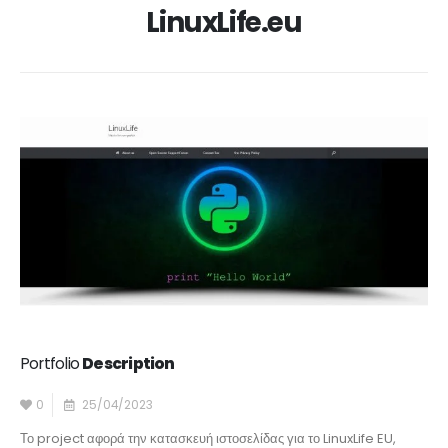
LinuxLife.eu
Portfolio
Description
0
25/04/2023
Το project αφορά την κατασκευή ιστοσελίδας για το LinuxLife EU,