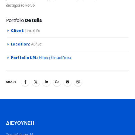
διατηρεί το κοινό.
Portfolio
Details
Client:
LinuxLife
Location:
Αθήνα
Portfolio URL:
https://linuxlife.eu
SHARE
ΔΙΕΎΘΥΝΣΗ
Τραπεζούντος 14