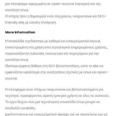
μια πλατφόρμα αφιερωμένη σε open-source λογισμικό και την
κοινότητα Linux.
Ο στόχος ήταν η δημιουργία ενός σύγχρονου, responsive και SEO-
friendly site με εύκολη πλοήγηση.
More Information
Η ιστοσελίδα σχεδιάστηκε με καθαρό και επαγγελματικό layout,
επικεντρωμένη στη χρήση από τεχνολογικά ενημερωμένους χρήστες,
παρουσιάζοντας tutorials, resources και περιεχόμενο για την
κοινότητα Linux.
Ιδιαίτερη έμφαση δόθηκε στη SEO βελτιστοποίηση, ώστε το site να
εμφανίζεται υψηλότερα στις αναζητήσεις σχετικές με Linux και open-
source.
Η πλατφόρμα είναι πλήρως responsive και βελτιστοποιημένη για
ταχύτητα, προσφέροντας άριστη εμπειρία χρήστη σε όλες τις συσκευές.
Το έργο δείχνει πώς μια τεχνολογική ιστοσελίδα Linux μπορεί να
συνδυάζει usability,
performance και επαγγελματικό design για να προσελκύει και να