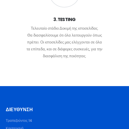
3. TESTING
Τελευταίο στάδιο:Δοκιμή της ιστοσελίδας.
Θα διασφαλίσουμε ότι όλα λειτουργούν όπως
πρέπει. Οι ιστοσελίδες μας ελέγχονται σε όλα
τα επίπεδα, και σε διάφορες συσκευές, για την
διασφάλιση της ποιότητας.
ΔΙΕΎΘΥΝΣΗ
Τραπεζούντος 14
Καισαριανή